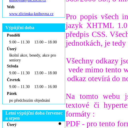
knihovna@mczlicin.cz
Web
www.zlicinska-knihovna.cz
Pro popis všech i
jazyk XHTML 1.0 T
Výpůjční doba
předpis CSS. Všech
Pondělí
jednotkách, je tedy
9.00 – 11.30 13.00 – 18.00
Úterý
školní akce, besedy, akce pro
Všechny odkazy js
seniory
Středa
vede mimo tento w
9.00 – 11.30 13.00 – 18.00
odkaz otevírá do n
Čtvrtek
9.00 – 11.30 13.00 – 16.00
Pátek
Na tomto webu js
po předchozím objednání
textové či hypert
formáty :
Letní výpůjční doba červenec
a srpen
PDF - pro tento for
Úterý