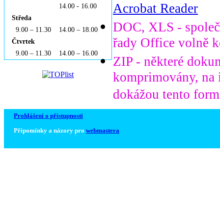
Acrobat Reader
14.00 - 16.00
Středa
DOC, XLS - společ
9.00 – 11.30 14.00 – 18.00
řady Office volně k
Čtvrtek
9.00 – 11.30 14.00 – 16.00
ZIP - některé doku
komprimovány, na i
dokážou tento for
Prohlášení o přístupnosti
Připomínky a názory pro
webmastera