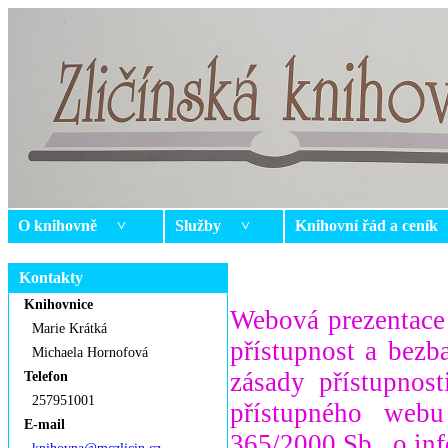
O knihovně ˅
Služby ˅
Knihovní řád a ceník
Kontakty
Knihovnice
Webová prezentace
Marie Krátká
přístupnost a bezb
Michaela Hornofová
zásady přístupnost
Telefon
257951001
přístupného web
E-mail
365/2000 Sb., o in